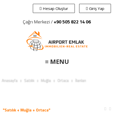
Hesap Oluştur
Giriş Yap
Çağrı Merkezi /
+90 505 822 14 06
≡ MENU
Anasayfa
Satılık
Muğla
Ortaca
İlanları
"Satılık + Muğla + Ortaca"