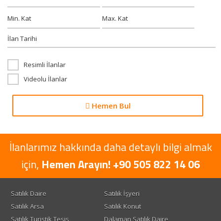
Resimli İlanlar
Videolu İlanlar
Hemen Bul
İlanlarımız hakkında daha detaylı bilgi almak
için,
Hemen Arayın! +90 505 822 14 06
Satılık Daire
Satılık İşyeri
Satılık Arsa
Satılık Konut
Satılık Turistik Tesis
Dalaman Satılık Daire