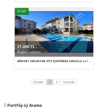
Kiralık
21.000 TL
Muğla / Dalaman
AİRPORT EMLAKTAN SİTE İÇERİSİNDE HAVUZLU 2+1 ...
Önceki
1
2
Sonraki
Portföy içi Arama