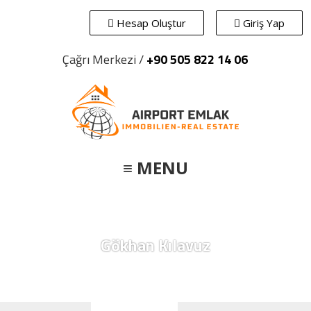
Hesap Oluştur
Giriş Yap
X
Gökhan Kılavuz
/ Mesaj Gönder
Çağrı Merkezi /
+90 505 822 14 06
Mesaj gönderebilmek için üye girişi yapmanız
gerekiyor.
≡ MENU
Giriş Yap
ya da
Gökhan Kılavuz
Hesap Oluştur